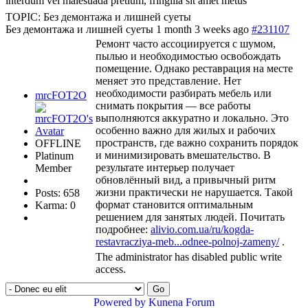
interdum vel malesuada pretium, fringilla sit amet metus
TOPIC: Без демонтажа и лишней суеты
Без демонтажа и лишней суеты
1 month 3 weeks ago
#231107
Ремонт часто ассоциируется с шумом,
пылью и необходимостью освобождать
помещение. Однако реставрация на месте
меняет это представление. Нет
необходимости разбирать мебель или
mrcFOT2O
снимать покрытия — все работы
выполняются аккуратно и локально. Это
особенно важно для жилых и рабочих
пространств, где важно сохранить порядок
OFFLINE
и минимизировать вмешательство. В
Platinum
результате интерьер получает
Member
обновлённый вид, а привычный ритм
жизни практически не нарушается. Такой
Posts: 658
формат становится оптимальным
Karma: 0
решением для занятых людей. Почитать
подробнее:
alivio.com.ua/ru/kogda-
restavracziya-meb...odnee-polnoj-zameny/
.
The administrator has disabled public write
access.
Go
Powered by
Kunena Forum